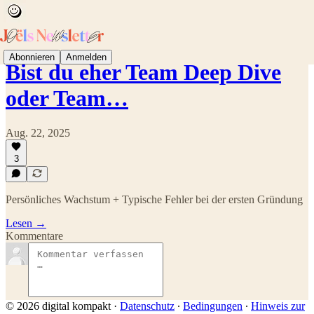
Abonnieren
Anmelden
Bist du eher Team Deep Dive
oder Team…
Aug. 22, 2025
3
Persönliches Wachstum + Typische Fehler bei der ersten Gründung
Lesen →
Kommentare
© 2026 digital kompakt
·
Datenschutz
∙
Bedingungen
∙
Hinweis zur