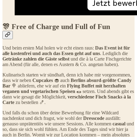
🎊 Free of Charge und Full of Fun
Und beim ersten Mal holen wir echt einen raus:
Das Event ist für
alle kostenfrei und auch das Essen geht auf uns
. Lediglich die
Getränke zahlen die Gäste selbst
und die à la Carte Fischgerichte
am Abend (für alle, denen es Austern & Co. angetan haben).
Kulinarisch starten wir sündhaft, denn ich habe mir vorgenommen,
dass wir neben
Cupcakes
🧁 auch
Berlins absurd-größte
Candy
Bar
🍭 abliefern, ehe wir auf ein
Flying Buffet mit herzhaften
veganen und vegetarischen Speisen
🌯 setzen. Und abends gibt es
dann wie gesagt die Möglichkeit,
verschiedene Fisch Snacks à la
Carte
zu bestellen 🍤.
Und falls du schon über deine Bewerbung für eine Wildcard
nachdenkst und dich fragst, wie wohl der
Dresscode
ausfällt:
genauso unprätentiös wie unsere Sessions. Alle kommen
casual
und
so, dass sie sich wohl fühlen. Am Ende des Tages sind wir hier ja
auch in Berlin. Womit wir zur Location kommen – mein absolutes