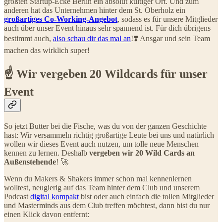
größten Startup-Ecke Berlin ein absolut kultiger Ort. Und zum
anderen hat das Unternehmen hinter dem St. Oberholz ein
großartiges Co-Working-Angebot
, sodass es für unsere Mitglieder
auch über unser Event hinaus sehr spannend ist. Für dich übrigens
bestimmt auch,
also schau dir das mal an
!❣️ Ansgar und sein Team
machen das wirklich super!
☝️ Wir vergeben 20 Wildcards für unser
Event
So jetzt Butter bei die Fische, was du von der ganzen Geschichte
hast: Wir versammeln richtig großartige Leute bei uns und natürlich
wollen wir dieses Event auch nutzen, um tolle neue Menschen
kennen zu lernen. Deshalb
vergeben wir 20 Wild Cards an
Außenstehende
! 🚀
Wenn du Makers & Shakers immer schon mal kennenlernen
wolltest, neugierig auf das Team hinter dem Club und unserem
Podcast
digital kompakt
bist oder auch einfach die tollen Mitglieder
und Masterminds aus dem Club treffen möchtest, dann bist du nur
einen Klick davon entfernt: