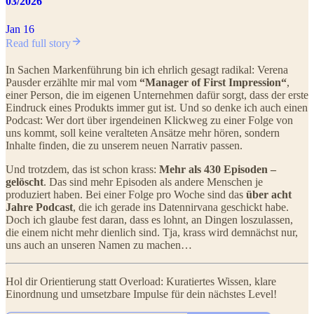
03/2026
Jan 16
Read full story
In Sachen Markenführung bin ich ehrlich gesagt radikal: Verena
Pausder erzählte mir mal vom
“Manager of First Impression“
,
einer Person, die im eigenen Unternehmen dafür sorgt, dass der erste
Eindruck eines Produkts immer gut ist. Und so denke ich auch einen
Podcast: Wer dort über irgendeinen Klickweg zu einer Folge von
uns kommt, soll keine veralteten Ansätze mehr hören, sondern
Inhalte finden, die zu unserem neuen Narrativ passen.
Und trotzdem, das ist schon krass:
Mehr als 430 Episoden –
gelöscht
. Das sind mehr Episoden als andere Menschen je
produziert haben. Bei einer Folge pro Woche sind das
über acht
Jahre Podcast
, die ich gerade ins Datennirvana geschickt habe.
Doch ich glaube fest daran, dass es lohnt, an Dingen loszulassen,
die einem nicht mehr dienlich sind. Tja, krass wird demnächst nur,
uns auch an unseren Namen zu machen…
Hol dir Orientierung statt Overload: Kuratiertes Wissen, klare
Einordnung und umsetzbare Impulse für dein nächstes Level!