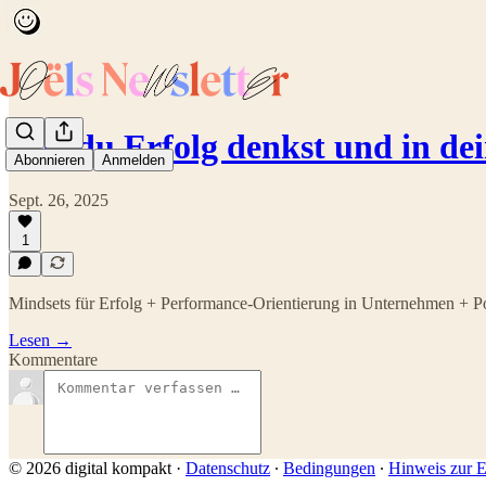
Wie du Erfolg denkst und in d
Abonnieren
Anmelden
Sept. 26, 2025
1
Mindsets für Erfolg + Performance-Orientierung in Unternehmen +
Lesen →
Kommentare
© 2026 digital kompakt
·
Datenschutz
∙
Bedingungen
∙
Hinweis zur E