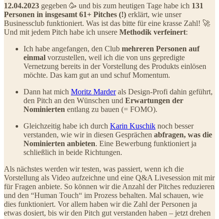
12.04.2023
gegeben 🥳 und bis zum heutigen Tage habe ich
131
Personen in
insgesamt 61+ Pitches (!)
erklärt, wie unser
Businessclub funktioniert. Was ist das bitte für eine krasse Zahl! 🚀
Und mit jedem Pitch habe ich unsere
Methodik verfeinert
:
Ich habe angefangen, den Club
mehreren Personen auf
einmal
vorzustellen, weil ich die von uns gepredigte
Vernetzung bereits in der Vorstellung des Produkts einlösen
möchte. Das kam gut an und schuf Momentum.
Dann hat mich
Moritz Marder
als Design-Profi dahin geführt,
den Pitch an den Wünschen und
Erwartungen der
Nominierten
entlang zu bauen (= FOMO).
Gleichzeitig habe ich durch
Karin Kuschik
noch besser
verstanden, wie wir in diesen Gesprächen
abfragen, was die
Nominierten anbieten
. Eine Bewerbung funktioniert ja
schließlich in beide Richtungen.
Als nächstes werden wir testen, was passiert, wenn ich die
Vorstellung als Video aufzeichne und eine Q&A Livesession mit mir
für Fragen anbiete. So können wir die Anzahl der Pitches reduzieren
und den “Human Touch“ im Prozess behalten. Mal schauen, wie
dies funktioniert. Vor allem haben wir die Zahl der Personen ja
etwas dosiert, bis wir den Pitch gut verstanden haben – jetzt drehen