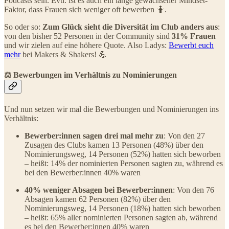
Podcasts sein. Evtl. ist es auch ein lange gewachsener Mindset-
Faktor, dass Frauen sich weniger oft bewerben 🤷.
So oder so:
Zum Glück sieht die Diversität im Club anders aus
:
von den bisher 52 Personen in der Community sind
31% Frauen
und wir zielen auf eine höhere Quote. Also Ladys:
Bewerbt euch
mehr
bei Makers & Shakers! 💪
⚖️ Bewerbungen im Verhältnis zu Nominierungen
Und nun setzen wir mal die Bewerbungen und Nominierungen ins
Verhältnis:
Bewerber:innen sagen drei mal mehr zu
: Von den 27
Zusagen des Clubs kamen 13 Personen (48%) über den
Nominierungsweg, 14 Personen (52%) hatten sich beworben
– heißt: 14% der nominierten Personen sagten zu, während es
bei den Bewerber:innen 40% waren
40% weniger Absagen bei Bewerber:innen
: Von den 76
Absagen kamen 62 Personen (82%) über den
Nominierungsweg, 14 Personen (18%) hatten sich beworben
– heißt: 65% aller nominierten Personen sagten ab, während
es bei den Bewerber:innen 40% waren